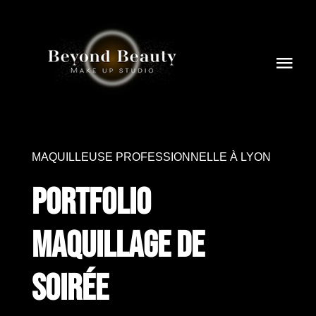
Skip
to
content
Tog
Navi
ACCUEIL
SERVICES
MAQUILLEUSE PROFESSIONNELLE À LYON
PORTFOLIO
Portfolio
A PROPOS
maquillage de
BLOG
soirée
RENDEZ-VOUS