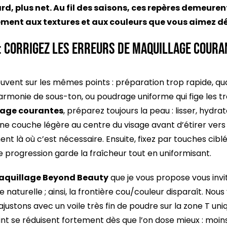
ard, plus net. Au fil des saisons, ces repères demeurent 
ment aux textures et aux couleurs que vous aimez dé
: corrigez les erreurs de maquillage couran
ouvent sur les mêmes points : préparation trop rapide, qu
armonie de sous-ton, ou poudrage uniforme qui fige les tr
lage courantes
, préparez toujours la peau : lisser, hydra
ne couche légère au centre du visage avant d’étirer vers l
t là où c’est nécessaire. Ensuite, fixez par touches ciblée
e progression garde la fraîcheur tout en uniformisant.
aquillage Beyond Beauty
que je vous propose vous invit
 naturelle ; ainsi, la frontière cou/couleur disparaît. Nous 
 ajustons avec un voile très fin de poudre sur la zone T un
int se réduisent fortement dès que l’on dose mieux : moin