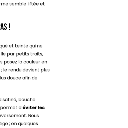
forme semble liftée et
as !
ué et teinte qui ne
le par petits traits,
is posez la couleur en
 le rendu devient plus
plus douce afin de
rd satiné, bouche
r permet d’
éviter les
 inversement. Nous
ige ; en quelques