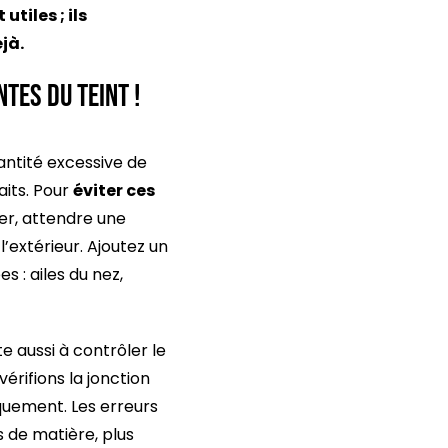
utiles ; ils
jà.
tes du teint !
antité excessive de
aits. Pour
éviter ces
ter, attendre une
’extérieur. Ajoutez un
s : ailes du nez,
e aussi à contrôler le
vérifions la jonction
iquement. Les erreurs
s de matière, plus