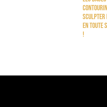
contourin
sculpter 
en toute 
!