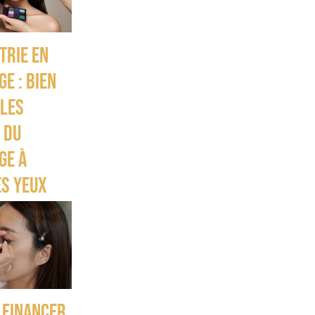
trie en
e : bien
 les
 du
ge à
es yeux
financer