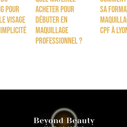
g pour
acheter pour
sa forma
le visage
débuter en
maquilla
simplicité
maquillage
CPF à Lyon
professionnel ?