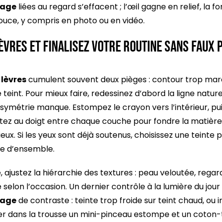
lage
liées au regard s’effacent ; l’œil gagne en relief, la 
douce, y compris en photo ou en vidéo.
èvres et finalisez votre routine sans faux p
lèvres
cumulent souvent deux pièges : contour trop marq
teint. Pour mieux faire, redessinez d’abord la ligne naturel
 symétrie manque. Estompez le crayon vers l’intérieur, pu
tez au doigt entre chaque couche pour fondre la matière ;
ux. Si les yeux sont déjà soutenus, choisissez une teinte 
ie d’ensemble.
e, ajustez la hiérarchie des textures : peau veloutée, rega
selon l’occasion. Un dernier contrôle à la lumière du jou
lage
de contraste : teinte trop froide sur teint chaud, ou
er dans la trousse un mini-pinceau estompe et un coton-t