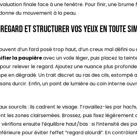
aluation finale face à une fenêtre. Pour finir, une brume 
 redonne du mouvement à la peau.
 regard et structurer vos yeux en toute sim
ouvent d’un fard posé trop haut, d’un creux mal défini ou d’
ifier la paupière
avec un voile léger, puis placez la teint
pour relever le regard. Ajoutez une nuance plus profonde
mpe en dégradé. Un trait discret au ras des cils, estompé 
ns durcir. Enfin, un point de lumière au coin interne ouvre
aux sourcils : ils cadrent le visage. Travaillez-les par hach
 les zones clairsemées. Brossez, puis fixez légèrement a
 vérifions ensuite l’équilibre haut/bas : si l’intensité des 
nférieure pour éviter l’effet “regard alourdi”. En contrôlan