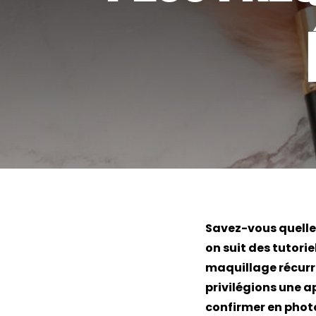
Savez-vous quelle
on suit des tutorie
maquillage récurre
privilégions une ap
confirmer en photo