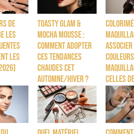
rs de
Toasty Glam &
Colorimé
e les
Mocha Mousse :
maquillag
uentes
comment adopter
associer
nt les
ces tendances
couleurs
 2026)
chaudes cet
maquilla
automne/hiver ?
celles d
 du
Quel matériel
Comment 